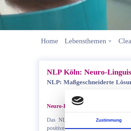
Home
Lebensthemen
Clea
NLP Köln: Neuro-Linguis
NLP: Maßgeschneiderte Lösun
Neuro-Linguistisches Programmie
Das NLP verfügt über eine Vielza
Zustimmung
positive Veränderungen erreich