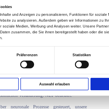
enssätze, belastende Emotionen, ein negatives
Cookies
tungs-, Kreativitäts-, Zielfindungs-, Erfolgs-
nhalte und Anzeigen zu personalisieren, Funktionen für soziale
iges Merkmal der Methodik ist, dass sie
Website zu analysieren. Außerdem geben wir Informationen zu I
Klienten auch in Problemkontexten zugänglich
r soziale Medien, Werbung und Analysen weiter. Unsere Partner
cht hatte. NLP wirkt schnell und ist dank seiner
 Daten zusammen, die Sie ihnen bereitgestellt haben oder die s
lfalt aus Coaching und Therapie nicht mehr
n.
Präferenzen
Statistiken
von Richard Bandler und John Grinder in den
hteten und dokumentierten die Arbeitsweisen
Therapeuten: Virginia Satir, Fritz Perls und
Auswahl erlauben
n effektives Kommunikationsmodell und eine
rsönlichen Veränderung. NLP bedeutet:
er neuronale Prozesse gesteuert, unsere