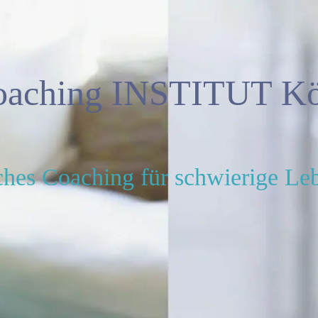
oaching INSTITUT Kö
ches Coaching für schwierige L