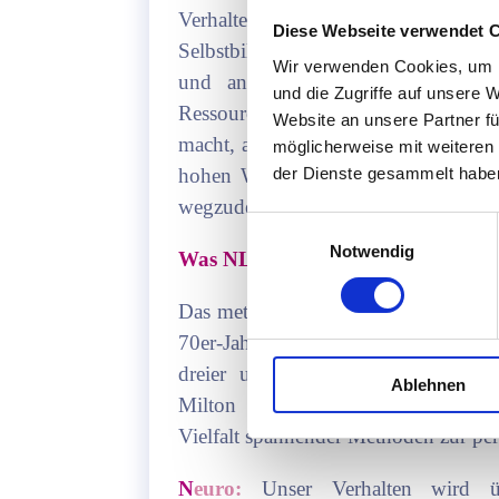
Verhaltensmuster, limitierende Glaub
Diese Webseite verwendet 
Selbstbild, fehlende Motivation, Leis
Wir verwenden Cookies, um I
und andere Blockaden. Ein wicht
und die Zugriffe auf unsere 
Ressourcen aktiviert und diese dem 
Website an unsere Partner fü
macht, also dort, wo er sie bislang ni
möglicherweise mit weiteren
hohen Wirksamkeit und Methodenvie
der Dienste gesammelt habe
wegzudenken.
Einwilligungsauswahl
Notwendig
Was NLP bedeutet
Das methodenreiche Konzept wurde 
70er-Jahren entwickelt. Sie beobac
dreier ungewöhnlich erfolgreicher 
Ablehnen
Milton Erickson. So entstanden ei
Vielfalt spannender Methoden zur pe
N
euro:
Unser Verhalten wird üb