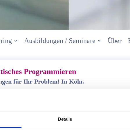
ring
Ausbildungen / Seminare
Über
tisches Programmieren
gen für Ihr Problem! In Köln.
ren
hl hocheffektiver Methoden, mit denen sich
Details
en lassen. Veränderbar sind: ungünstige