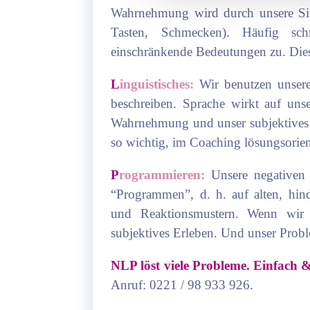
Wahrnehmung wird durch unsere Sin
Tasten, Schmecken). Häufig s
einschränkende Bedeutungen zu. Dies
L
inguistisches:
Wir benutzen unser
beschreiben. Sprache wirkt auf uns
Wahrnehmung und unser subjektives Er
so wichtig, im Coaching lösungsorient
P
rogrammieren:
Unsere negativen
“Programmen”, d. h. auf alten, hin
und Reaktionsmustern. Wenn wir d
subjektives Erleben. Und unser Prob
NLP löst viele Probleme. Einfach 
Anruf:
0221 / 98 933 926.