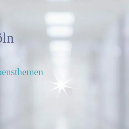
ln
ebensthemen