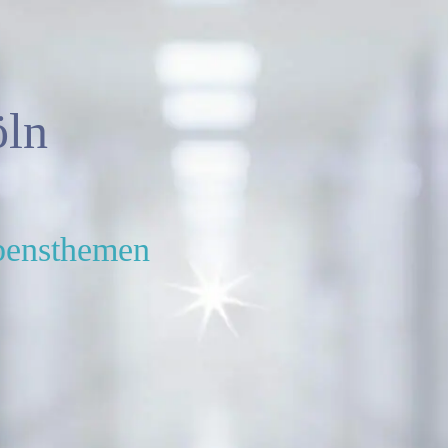
ln
ebensthemen