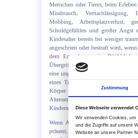
Menschen oder Tieres, beim Erleben 
Missbrauch, Vernachlässigung,
Mobbing, Arbeitsplatzverlust, 
Schuldgefühlen und großer Angst e
Kindesalter bereits bei weniger trau
angeschrien oder bestraft wird, wenn s
dem Erwachsenen im Rückblick als
Übergriffen gehen Anteile vom Täte
eine ungute emotionale Verstrickung
eines Traumas zu anderen Personen
Zustimmung
Körper und kapseln sich von der Ha
Altersstufe stehen, daher spricht
Kindern“.
Diese Webseite verwendet 
Wir verwenden Cookies, um I
Wenn Anteile fehlen oder sich abkap
und die Zugriffe auf unsere 
präsent, nicht im Besitz unserer voll
Website an unsere Partner fü