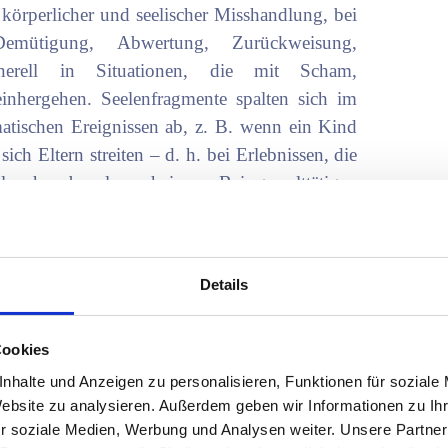
körperlicher und seelischer Misshandlung, bei
 Demütigung, Abwertung, Zurückweisung,
generell in Situationen, die mit Scham,
inhergehen. Seelenfragmente spalten sich im
matischen Ereignissen ab, z. B. wenn ein Kind
ich Eltern streiten – d. h. bei Erlebnissen, die
 eher banal erscheinen. Bei gewalttätigen
r auf das Opfer über und/oder umgekehrt, was
 zur Folge hat. Seelenanteile können während
 oder Orten flüchten. Andere verbleiben im
Details
uptseele ab. Sie bleiben auf der jeweiligen
 man auch von „jüngeren Ichs“ oder „inneren
Cookies
nhalte und Anzeigen zu personalisieren, Funktionen für soziale
seln, sind wir energetisch nicht vollständig
Website zu analysieren. Außerdem geben wir Informationen zu I
en Seelen- und Schöpferkraft. Betroffene haben
r soziale Medien, Werbung und Analysen weiter. Unsere Partner