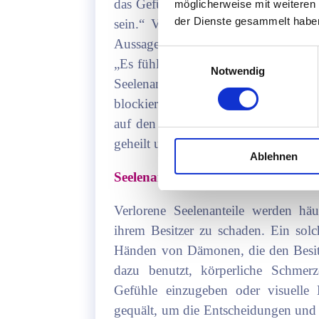
das Gefühl, nicht „ganz“ oder „leer“ 
möglicherweise mit weiteren
der Dienste gesammelt habe
sein.“ Vielfach entsteht der Eindruc
Aussagen wie: „Als mein Mann verst
Einwilligungsauswahl
„Es fühlte sich an, als hätte man mir
Notwendig
Seelenanteilsverlust kann unsere
blockieren. Je höher der Anteilsver
auf den Betroffenen, umso wichtiger 
geheilt und wieder integriert werden.
Ablehnen
Seelenanteile in den Fängen von 
Verlorene Seelenanteile werden hä
ihrem Besitzer zu schaden. Ein sol
Händen von Dämonen, die den Besit
dazu benutzt, körperliche Schmer
Gefühle einzugeben oder visuelle 
gequält, um die Entscheidungen und H