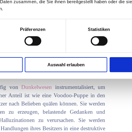
zu sein, „neben sich zu stehen“, „außer sich zu
 Daten zusammen, die Sie ihnen bereitgestellt haben oder die s
n.
k, dass etwas Wichtiges „fehlt“. Das führt zu
arb, ist ein Teil von mir mit ihm gegangen.“
 einen Teil meines Herzens herausgerissen.“ Ein
Präferenzen
Statistiken
 persönliche und spirituelle Entwicklung
lust, desto schwerwiegender die Auswirkungen
ist eine Seelenrückholung, bei der die Anteile
Auswahl erlauben
Dunkelwesen
ufig von
Dunkelwesen
instrumentalisiert, um
cher Anteil ist wie eine Voodoo-Puppe in den
zer nach Belieben quälen können. Sie werden
zen zu erzeugen, belastende Gedanken und
Halluzinationen zu verursachen. Sie werden
andlungen ihres Besitzers in eine destruktive