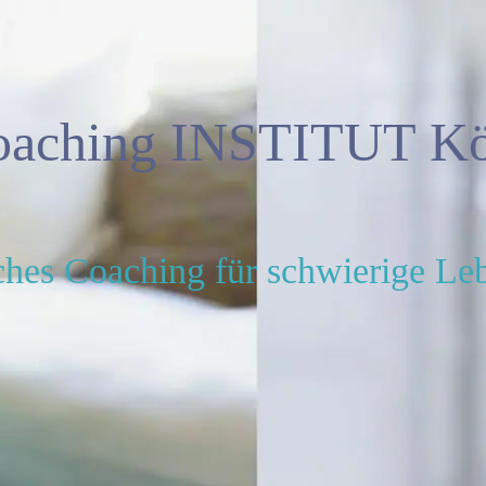
oaching INSTITUT Kö
ches Coaching für schwierige L