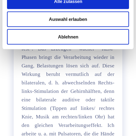
Alle zulassen
des Schlafs. Wird der emotionale Stress
jedoch zu stark, sind Gehirn und REM-
Auswahl erlauben
Phasen mit der Verarbeitung überfordert.
Der Stress wird im Nervensystem
Ablehnen
gespeichert, „steckt dort unverarbeitet
fest“. Das Erzeugen “wacher” REM-
Phasen bringt die Verarbeitung wieder in
Gang, Belastungen lösen sich auf. Diese
Wirkung beruht vermutlich auf der
bilateralen, d. h. abwechselnden Rechts-
links-Stimulation der Gehirnhälften, denn
eine bilaterale auditive oder taktile
Stimulation (Tippen auf linkes/ rechtes
Knie, Musik am rechten/linken Ohr) hat
den gleichen Verarbeitungseffekt. Ich
arbeite u. a. mit Pulsatoren, die die Hände