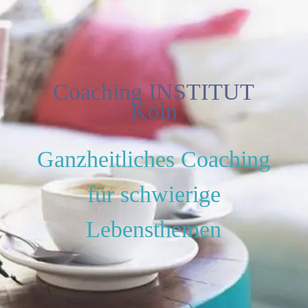
Coaching INSTITUT
Köln
Ganzheitliches Coaching
für schwierige
Lebensthemen