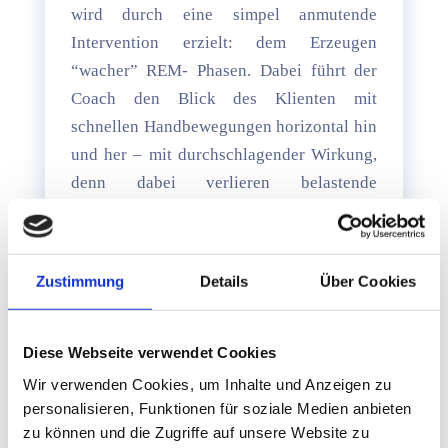
wird durch eine simpel anmutende
Intervention erzielt: dem Erzeugen
“wacher” REM- Phasen. Dabei führt der
Coach den Blick des Klienten mit
schnellen Handbewegungen horizontal hin
und her – mit durchschlagender Wirkung,
denn dabei verlieren belastende
Emotionen deutlich an Intensität. Schätzt
der Klient eine belastende Emotion, z. B.
Wut auf einer subjektiven Belastungsskala
Zustimmung
Details
Über Cookies
von 0 bis 10 (0 keine Belastung, 10
maximale Belastung) bei 8 ein,
überschreitet diese hohe Intensität seine
Diese Webseite verwendet Cookies
Bewältigungskompetenzen. Nach einer
Wir verwenden Cookies, um Inhalte und Anzeigen zu
ein- bis zweiminütigen Anwendung von
personalisieren, Funktionen für soziale Medien anbieten
zu können und die Zugriffe auf unsere Website zu
wingwave® sinkt die Intensität bereits ab,